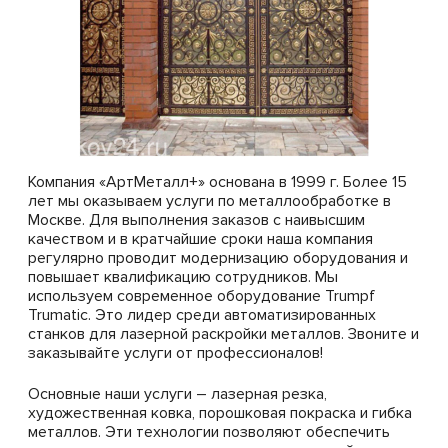
Отзывы
Вопросы и ответы
Доставка
Компания «АртМеталл+» основана в 1999 г. Более 15
Контакты
лет мы оказываем услуги по металлообработке в
Москве. Для выполнения заказов с наивысшим
Заказать звонок
качеством и в кратчайшие сроки наша компания
Вакансии
регулярно проводит модернизацию оборудования и
повышает квалификацию сотрудников. Мы
используем современное оборудование Trumpf
Персональных данных
Trumatic. Это лидер среди автоматизированных
станков для лазерной раскройки металлов. Звоните и
Обратный звонок
заказывайте услуги от профессионалов!
Заявка на расчет
Основные наши услуги – лазерная резка,
художественная ковка, порошковая покраска и гибка
металлов. Эти технологии позволяют обеспечить