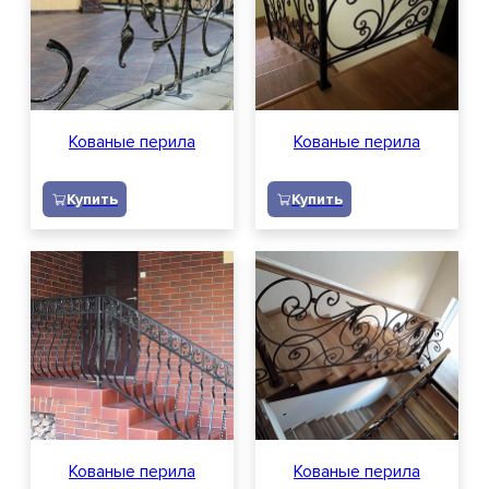
Отзывы
Вопросы и ответы
Кованые перила
Кованые перила
Доставка
Купить
Купить
Контакты
Вакансии
Заказать звонок
Обратный звонок
Персональных данных
Заявка на расчет
Кованые перила
Кованые перила