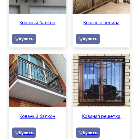
Кованый балкон
Кованые перила
Купить
Купить
Кованый балкон
Кованая решетка
Купить
Купить