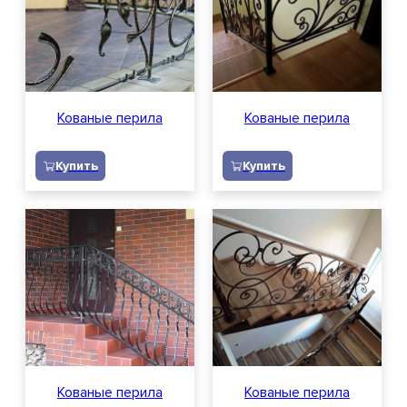
Отзывы
Вопросы и ответы
Кованые перила
Кованые перила
Доставка
Купить
Купить
Контакты
Вакансии
Обратный звонок
Заявка на расчет
Заказать звонок
Кованые перила
Кованые перила