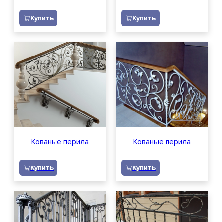
Купить
Купить
Персональных данных
Кованые перила
Кованые перила
Купить
Купить